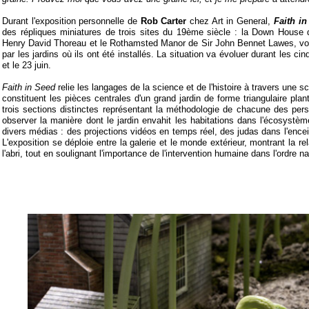
Durant l'exposition personnelle de
Rob Carter
chez Art in General,
Faith in
des répliques miniatures de trois sites du 19ème siècle : la Down House
Henry David Thoreau et le Rothamsted Manor de Sir John Bennet Lawes, vo
par les jardins où ils ont été installés. La situation va évoluer durant les cin
et le 23 juin.
Faith in Seed
relie les langages de la science et de l'histoire à travers une s
constituent les pièces centrales d'un grand jardin de forme triangulaire pla
trois sections distinctes représentant la méthodologie de chacune des per
observer la manière dont le jardin envahit les habitations dans l'écosystème
divers médias : des projections vidéos en temps réel, des judas dans l'encein
L'exposition se déploie entre la galerie et le monde extérieur, montrant la rel
l'abri, tout en soulignant l'importance de l'intervention humaine dans l'ordre n
Exposition du 13 avril au 23 juin 2012. Art in General, 79 Walker
Tél.: 212 219 0473. Ouverture du mardi au samedi de 12h à 18