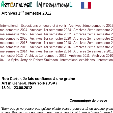
er
Archives 1
semestre 2012
International
Expositions en cours et à venir
Archives 2ème semestre 202
ème semestre 2024
Archives 1er semestre 2024
Archives 2ème semestre 
ème semestre 2022
Archives 1er semestre 2022
Archives 2ème semestre 
ème semestre 2020
Archives 1er semestre 2020
Archives 2ème semestre 
ème semestre 2018
Archives 1er semestre 2018
Archives 2eme semestre 
ème semestre 2016
Archives 1er semestre 2016
Archives 2ème semestre 
ème semestre 2014
Archives 1er semestre 2014
Archives 2e semestre 201
e semestre 2012
Archives 1er semestre 2012
Archives 2011
Archives 2010
04 - La Spiral Jetty de Robert Smithson
International exhibitions
Internatio
Rob Carter, Je fais confiance à une graine
Art in General, New York (USA)
13.04 -
23.06.2012
Communiqué de presse
"
Bien que je ne pense pas qu'une plante puisse pousser là où aucune graine
graine. Prouvez-
moi que vous avez une graine ici, et je me prépare à attendr